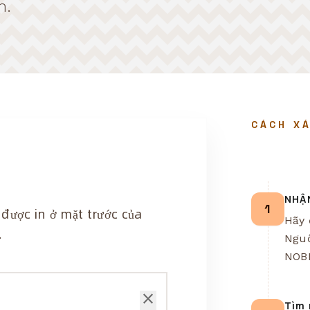
m.
CÁCH X
NHẬ
1
được in ở mặt trước của
Hãy 
.
Nguồ
NOB
close
Tìm 