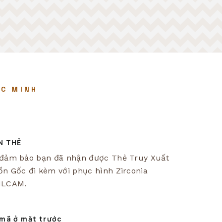
Español
русский
ÁC MINH
português
العربية
N THẺ
đảm bảo bạn đã nhận được Thẻ Truy Xuất
n Gốc đi kèm với phục hình Zirconia
ILCAM.
mã ở mặt trước