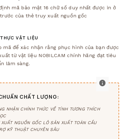
định mã bảo mật 16 chữ số duy nhất được in ở
trước của thẻ truy xuất nguồn gốc
 THỰC VẬT LIỆU
 mã để xác nhận rằng phục hình của bạn được
xuất từ vật liệu NOBILCAM chính hãng đạt tiêu
n lâm sàng.
info
 CHUẨN CHẤT LƯỢNG:
G NHẬN CHÍNH THỨC VỀ TÍNH TƯƠNG THÍCH
HỌC
 XUẤT NGUỒN GỐC LÔ SẢN XUẤT TOÀN CẦU
RỢ KỸ THUẬT CHUYÊN SÂU