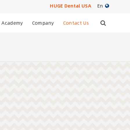
HUGE Dental USA
En
Academy
Company
Contact Us
English
日本語
français
Deutsch